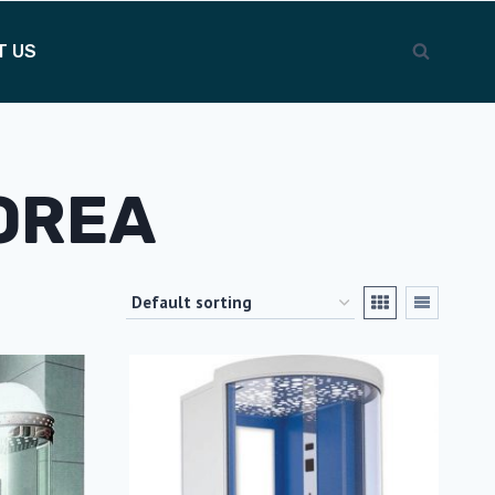
T US
OREA