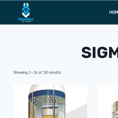
Skip
to
HO
content
SIG
Showing 1–16 of 30 results