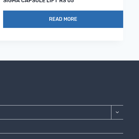
SIGMA CAPSULE LIFT RS 05
READ MORE
TOGGLE
CHILD
MENU