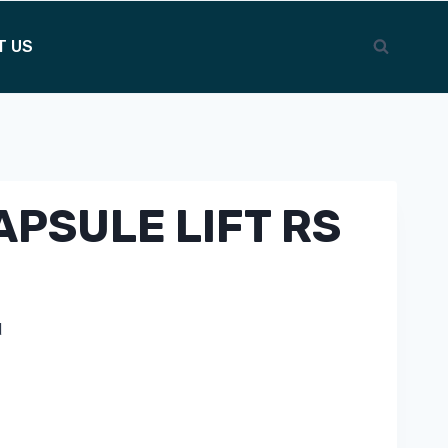
T US
APSULE LIFT RS
d