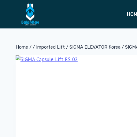
Skip
to
HO
content
Home
/
/
Imported Lift
/
SIGMA ELEVATOR Korea
/
SIGMA