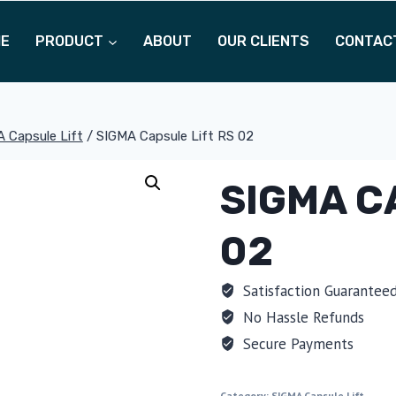
ME
PRODUCT
ABOUT
OUR CLIENTS
CONTAC
 Capsule Lift
/
SIGMA Capsule Lift RS 02
SIGMA C
02
Satisfaction Guarantee
No Hassle Refunds
Secure Payments
Category:
SIGMA Capsule Lift