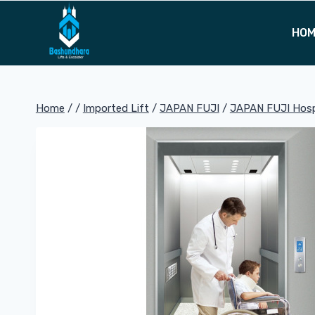
Skip
to
HO
content
Home
/
/
Imported Lift
/
JAPAN FUJI
/
JAPAN FUJI Hospi