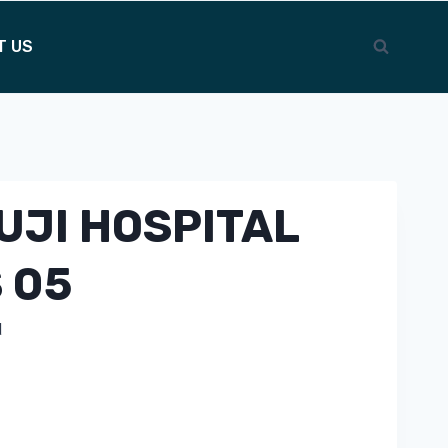
T US
UJI HOSPITAL
S 05
d