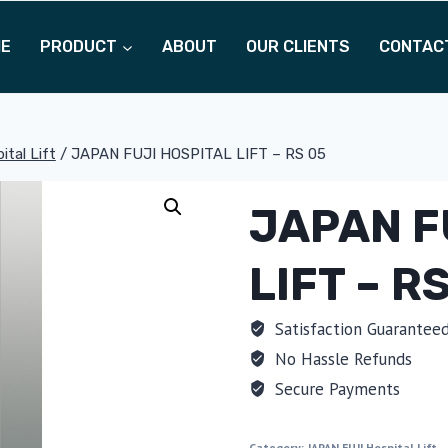
ME
PRODUCT
ABOUT
OUR CLIENTS
CONTAC
tal Lift
/
JAPAN FUJI HOSPITAL LIFT – RS 05
JAPAN F
LIFT – R
Satisfaction Guarantee
No Hassle Refunds
Secure Payments
Category:
JAPAN FUJI Hospital Lift